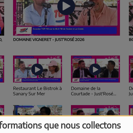
O,
DOMAINE VIGNERET - JUST'ROSÉ 2026
B
Restaurant Le Bistrok à
Domaine de la
D
Sanary Sur Mer
Courtade - Just'Rosé
J
2026
nformations que nous collectons