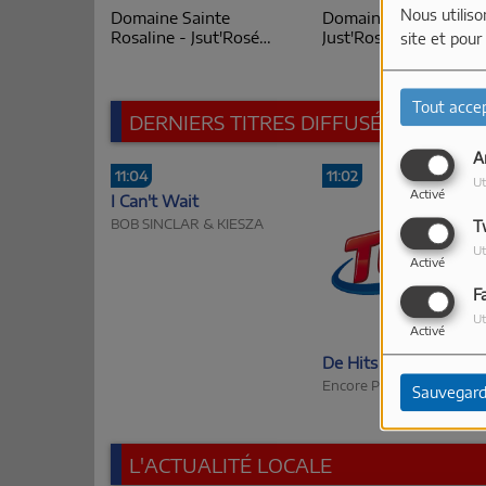
Nous utiliso
Domaine Sainte
Domaine Pieracci -
Rosaline - Jsut'Rosé
Just'Rosé 2026
site et pour
2026
Tout acce
DERNIERS TITRES DIFFUSÉS
A
11:04
11:02
Ut
Activé
I Can't Wait
BOB SINCLAR & KIESZA
T
Ut
Activé
F
Ut
Activé
De Hits
Encore Plus
Sauvegard
L'ACTUALITÉ LOCALE