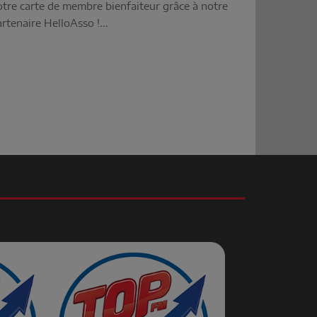
otre carte de membre bienfaiteur grâce à notre
rtenaire HelloAsso !...