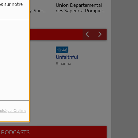
és sur notre
outique Blacks
Union Départemental
egend à Sanary-Sur-
des Sapeurs- Pompiers
er
Du Var à Just'Rosé 2026
0:50
10:46
TRY
Unfaithful
ACY GRAY
Rihanna
ulsé par Orejime
PODCASTS