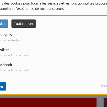
ns des cookies pour fournir les services et les fonctionnalités propos
Domaine des Hautes et
Interview de Philippe
B
Domaine de La
Heno Maire de Sanary
L
 améliorer l'expérience de nos utilisateurs.
Clamensane - Just'Rosé
sur Mer pendant
M
2026
Just'Rosé 2026
pter
Tout refuser
nalytics
10:58
10:54
1
ilisation: Analyse
We Belong Together
La Fievre
I 
Mariah Carey
JULIEN DORÉ
M
witter
ilisation: Fonctionnalité
acebook
ilisation: Fonctionnalité
Prop
er