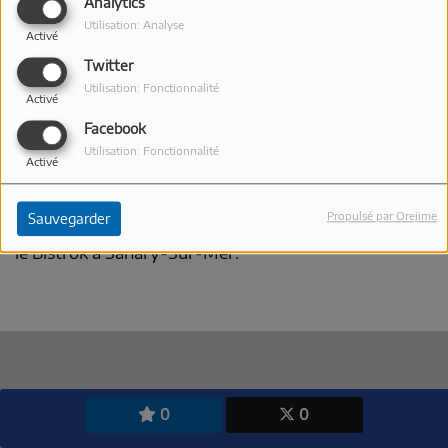
Analytics
Utilisation: Analyse
Activé
Twitter
Utilisation: Fonctionnalité
Activé
Facebook
Utilisation: Fonctionnalité
Activé
10 MAI 2026
Yohann Dubistrok nous parle de la création du
Propulsé par Orejime
Sauvegarder
festival Just'Rosé et nous présente son établissement
le Bistrok à Sanary-Sur-Mer.
0
0