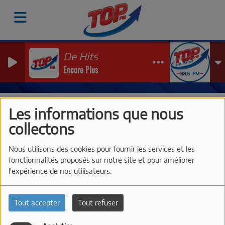
De Hits
Encore Plus
Vidéos
Les Interviews de TOP FM à Just'Rosé 2026
Re
Les informations que nous
RESTAURANT LE BISTROK À
collectons
SANARY SUR MER
Nous utilisons des cookies pour fournir les services et les
fonctionnalités proposés sur notre site et pour améliorer
l'expérience de nos utilisateurs.
Tout accepter
Tout refuser