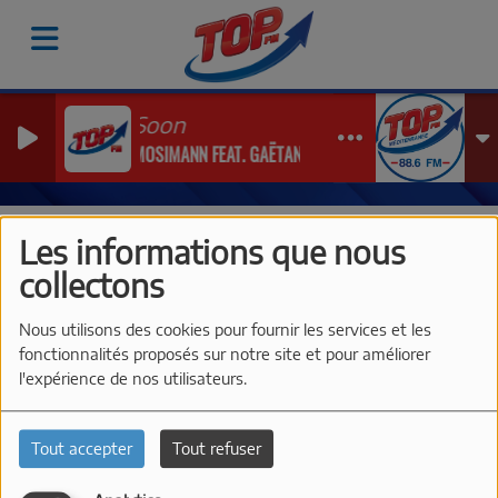
Soon
MOSIMANN FEAT. GAËTAN ROUSSEL
Vidéos
Les Interviews de TOP FM à Just'Rosé 2026
Bo
Les informations que nous
BOULANGERIE AVY À SANARY-
collectons
SUR-MER
Nous utilisons des cookies pour fournir les services et les
fonctionnalités proposés sur notre site et pour améliorer
l'expérience de nos utilisateurs.
Tout accepter
Tout refuser