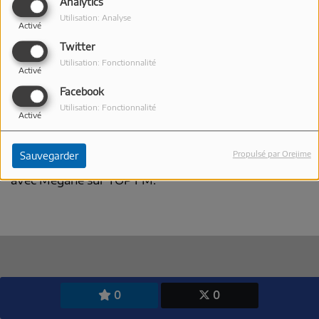
Analytics
Utilisation: Analyse
Activé
Twitter
Utilisation: Fonctionnalité
Activé
Facebook
Utilisation: Fonctionnalité
Activé
10 MAI 2026
Retour sur l'histoire et les spécialités de
Propulsé par Orejime
Sauvegarder
l'emblématique boulangerie Avy de Sanary sur Mer
avec Mégane sur TOP FM.
0
0