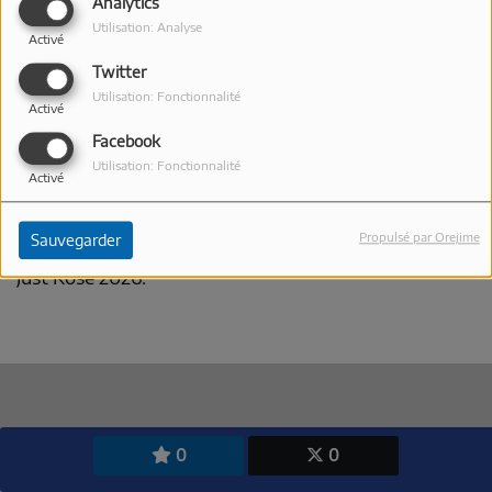
Analytics
Utilisation: Analyse
Activé
Twitter
Utilisation: Fonctionnalité
Activé
Facebook
Utilisation: Fonctionnalité
Activé
11 MAI 2026
Faites connaissance avec le domaine Piracci en
Propulsé par Orejime
Sauvegarder
écoutant l'interview de Flora sur TOP FM pendant
Just'Rosé 2026.
0
0