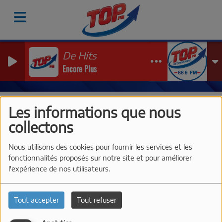
De Hits
Encore Plus
Vidéos
Les Interviews de TOP FM à Just'Rosé 2026
Do
Les informations que nous
DOMAINE PIERACCI -
collectons
JUST'ROSÉ 2026
Nous utilisons des cookies pour fournir les services et les
fonctionnalités proposés sur notre site et pour améliorer
l'expérience de nos utilisateurs.
Tout accepter
Tout refuser