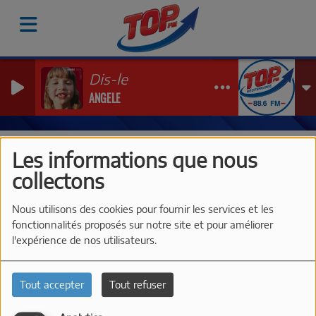
Dis-le
ANGELE
Vidéos
Les Interviews de TOP FM à Just'Rosé 2026
Re
Les informations que nous
RESTAURANT CHEZ MICO À
collectons
SANARY - DEUXIÈME
Nous utilisons des cookies pour fournir les services et les
RESTAURANT LE PLUS VIEUX
fonctionnalités proposés sur notre site et pour améliorer
DE LA VILLE
l'expérience de nos utilisateurs.
Tout accepter
Tout refuser