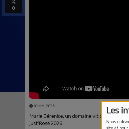
0
10 MAI 2026
Les i
Marie Bérénice, un domaine viticole racont
Nous utiliso
Just'Rosé 2026
site et pour