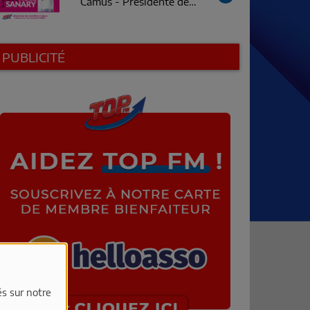
Camus - Présidente de
Just'Sanary
PUBLICITÉ
és sur notre