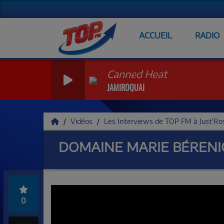
ACCUEIL
RADIO
Canned Heat
JAMIROQUAI
Vidéos
Les Interviews de TOP FM à Just'R
DOMAINE MARIE BÉRENIC
0