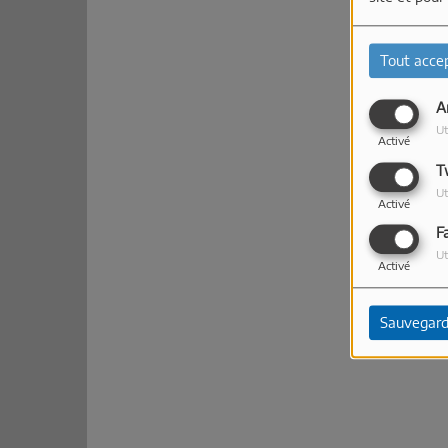
Tout acce
A
Ut
Activé
T
Ut
Activé
F
Ut
Activé
Sauvegard