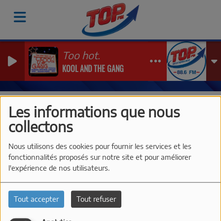
Too hot.
KOOL AND THE GANG
Grille des programmes
Nos Emissions Originales
TOP France
Les informations que nous
TOP FRANCE
collectons
Nous utilisons des cookies pour fournir les services et les
fonctionnalités proposés sur notre site et pour améliorer
l'expérience de nos utilisateurs.
Tout accepter
Tout refuser